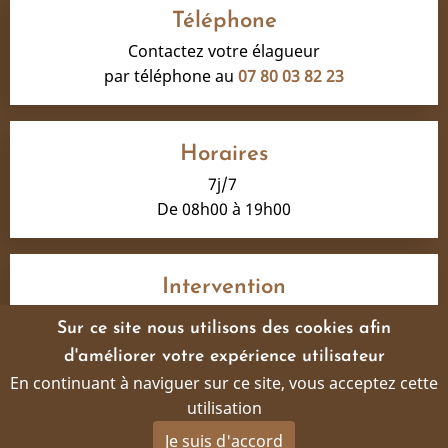
Téléphone
Contactez votre élagueur
par téléphone au
07 80 03 82 23
Horaires
7j/7
De 08h00 à 19h00
Intervention
Marseille
Sur ce site nous utilisons des cookies afin
et alentours
d'améliorer votre expérience utilisateur
En continuant à naviguer sur ce site, vous acceptez cette
Mentions légales
utilisation
Le site a été réalisé par
www.byen.site
Je suis d'accord