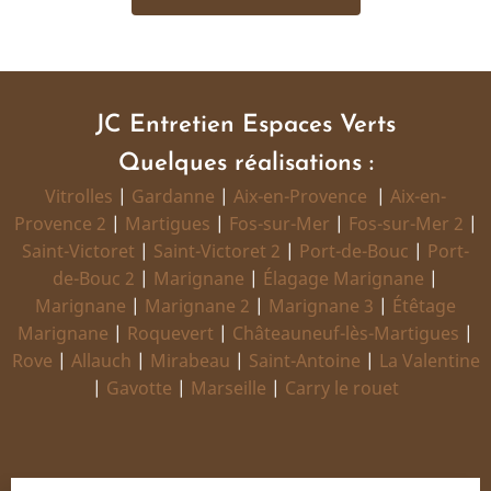
JC Entretien Espaces Verts
Quelques réalisations :
Vitrolles
|
Gardanne
|
Aix-en-Provence
|
Aix-en-
Provence 2
|
Martigues
|
Fos-sur-Mer
|
Fos-sur-Mer 2
|
Saint-Victoret
|
Saint-Victoret 2
|
Port-de-Bouc
|
Port-
de-Bouc 2
|
Marignane
|
Élagage Marignane
|
Marignane
|
Marignane 2
|
Marignane 3
|
Étêtage
Marignane
|
Roquevert
|
Châteauneuf-lès-Martigues
|
Rove
|
Allauch
|
Mirabeau
|
Saint-Antoine
|
La Valentine
|
Gavotte
|
Marseille
|
Carry le rouet