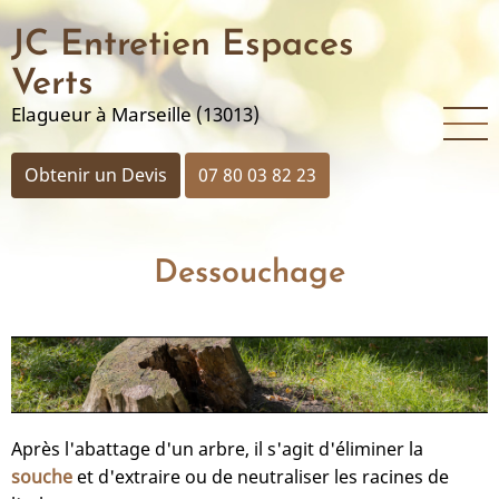
Aller
JC Entretien Espaces
au
contenu
Verts
principal
Elagueur à Marseille (13013)
Obtenir un Devis
07 80 03 82 23
Dessouchage
Après l'abattage d'un arbre, il s'agit d'éliminer la
souche
et d'extraire ou de neutraliser les racines de